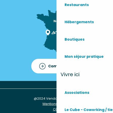
Restaurants
Nous sommes

Hébergements
ici !
Boutiques
Mon séjour pratique
Comment venir ?
Vivre ici
Associations
@2024 Vendays-Montalivet
Mentions légales
CGU
Le Cube - Coworking / tie