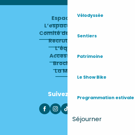
Vélodyssée
Espace pro
L’espace presse
Comité de direction
Sentiers
Recrutement
L’équipe
Accessibilité
Patrimoine
Brochures
La Mairie
Le Show Bike
Suivez-nous
Programmation estivale
Séjourner