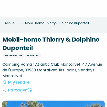
Aller
au
contenu
principal
Accueil
Mobil-home Thierry & Delphine Duponteil
Mobil-home Thierry & Delphine
Duponteil
MOBIL-HOME
MEUBLÉS
Camping Homair Atlantic Club Montalivet, 47 Avenue
de l'Europe, 33930 Montalivet-les-bains, Vendays-
Montalivet
M'y rendre
Ajouter aux favoris
Partager