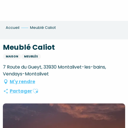
Aller
au
contenu
principal
Accueil
Meublé Caliot
Meublé Caliot
MAISON
MEUBLÉS
7 Route du Gueyt, 33930 Montalivet-les-bains,
Vendays-Montalivet
M'y rendre
Ajouter aux favoris
Partager