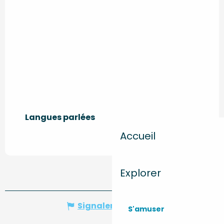
Langues parlées
Langues parlées
Accueil
Explorer
Signaler une erreur
S'amuser