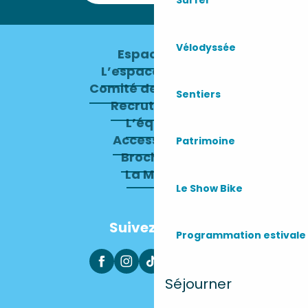
Surfer
Vélodyssée
Espace pro
L’espace presse
Comité de direction
Sentiers
Recrutement
L’équipe
Accessibilité
Patrimoine
Brochures
La Mairie
Le Show Bike
Suivez-nous
Programmation estivale
Séjourner