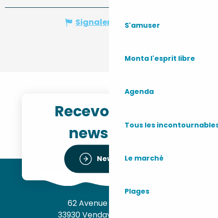
Signaler une erreur
S'amuser
Monta l'esprit libre
Agenda
Recevoir notre
Tous les incontournable
newsletter
Le marché
Newsletter
Plages
62 Avenue de l’Océan
33930 Vendays-Montalivet