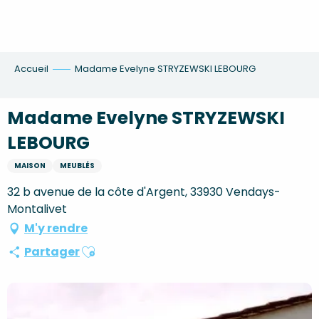
Aller
au
contenu
principal
Accueil
Madame Evelyne STRYZEWSKI LEBOURG
Madame Evelyne STRYZEWSKI
LEBOURG
MAISON
MEUBLÉS
32 b avenue de la côte d'Argent, 33930 Vendays-
Montalivet
M'y rendre
Ajouter aux favoris
Partager