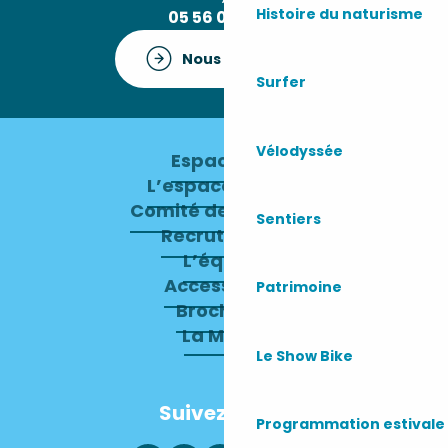
Histoire du naturisme
05 56 09 30 12
Nous contacter
Surfer
Vélodyssée
Espace pro
L’espace presse
Comité de direction
Sentiers
Recrutement
L’équipe
Accessibilité
Patrimoine
Brochures
La Mairie
Le Show Bike
Suivez-nous
Programmation estivale