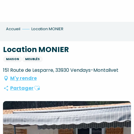
Aller
au
contenu
principal
Accueil
Location MONIER
Location MONIER
MAISON
MEUBLÉS
151 Route de Lesparre, 33930 Vendays-Montalivet
M'y rendre
Ajouter aux favoris
Partager