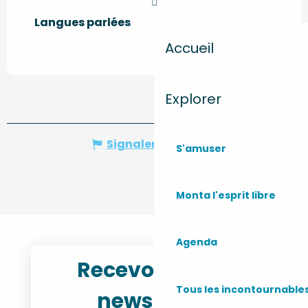
Langues parlées
Langues parlées
Accueil
Explorer
Signaler une erreur
S'amuser
Monta l'esprit libre
Agenda
Recevoir notre
Tous les incontournable
newsletter