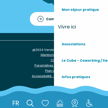
Mon séjour pratique
Comment venir ?
Vivre ici
Associations
@2024 Vendays-Montalivet
Mentions légales
CGU
Le Cube - Coworking / tie
Paramètres des Cookies
Plan du site
Accessibilité : non conforme
Infos pratiques
Les services
FR
Réserver