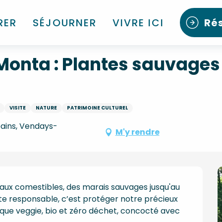
es et comestibles ( montalivet )
RER
SÉJOURNER
VIVRE ICI
Ré
Monta : Plantes sauvages 
VISITE
NATURE
PATRIMOINE CULTUREL
bains, Vendays-
M'y rendre
taux comestibles, des marais sauvages jusqu'au 
te responsable, c’est protéger notre précieux 
nique veggie, bio et zéro déchet, concocté avec 