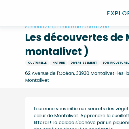
Aller
Accueil
Les découvertes de Monta : Plantes sauvag
au
EXPLO
contenu
principal
Samedi 12 septembre de 10:00 à 12:00
Les découvertes de 
montalivet )
CULTURELLE
NATURE
DIVERTISSEMENT
LOISIR CULTUREL
62 Avenue de l'Océan, 33930 Montalivet-les-
Montalivet
Description
Laurence vous initie aux secrets des végé
cœur de Montalivet. Apprendre la cueillet
littoral ! La balade s'achève par un pique