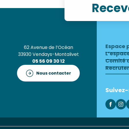
Recevo
Espace 
62 Avenue de l’Océan
L’espac
33930 Vendays-Montalivet
Comité d
05 56 09 30 12
Recrute
Nous contacter
Suivez