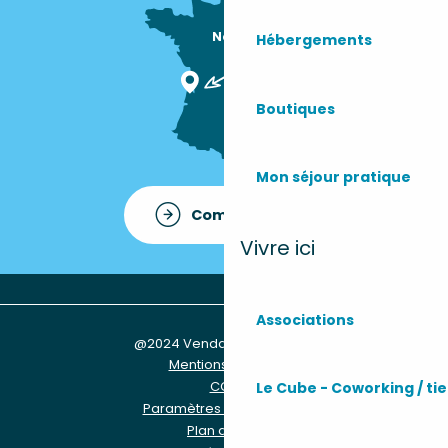
Nous sommes

Hébergements
ici !
Boutiques
Mon séjour pratique
Comment venir ?
Vivre ici
Associations
@2024 Vendays-Montalivet
Mentions légales
CGU
Le Cube - Coworking / tie
Paramètres des Cookies
Plan du site