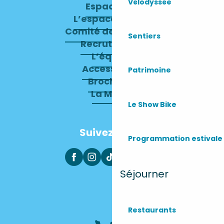
Vélodyssée
Espace pro
L’espace presse
Comité de direction
Sentiers
Recrutement
L’équipe
Accessibilité
Patrimoine
Brochures
La Mairie
Le Show Bike
Suivez-nous
Programmation estivale
Séjourner
Restaurants