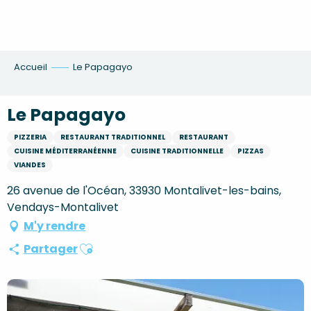
Aller
au
contenu
principal
Accueil
Le Papagayo
Le Papagayo
PIZZERIA
RESTAURANT TRADITIONNEL
RESTAURANT
CUISINE MÉDITERRANÉENNE
CUISINE TRADITIONNELLE
PIZZAS
VIANDES
26 avenue de l'Océan, 33930 Montalivet-les-bains,
Vendays-Montalivet
M'y rendre
Ajouter aux favoris
Partager