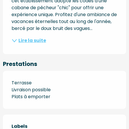
cet établissement adopte les codes d'une 
cabane de pêcheur "chic" pour offrir une 
expérience unique. Profitez d'une ambiance de 
vacances éternelles tout au long de l'année, 
bercé par le doux bruit des vagues...
Lire la suite
Prestations
Terrasse
Livraison possible
Plats à emporter
Offres de prestations
Labels
Labels