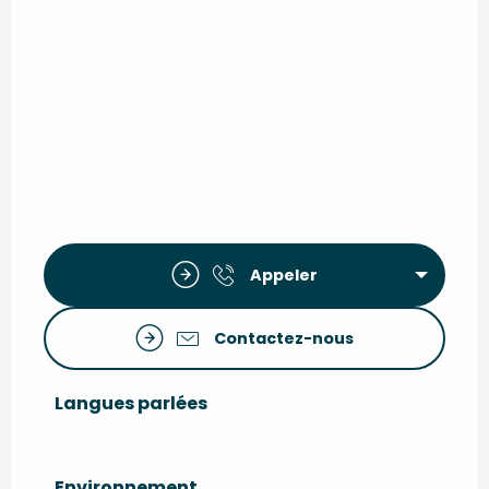
Appeler
Contactez-nous
Langues parlées
Langues parlées
Environnement
Environnement