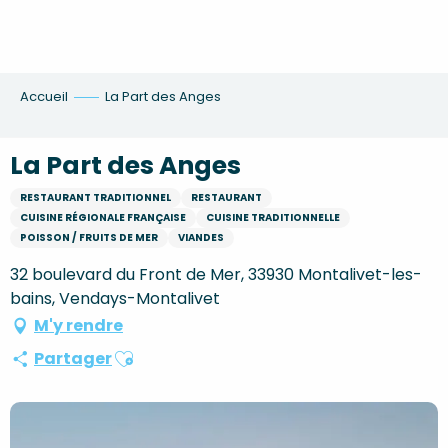
Aller
au
contenu
principal
Accueil
La Part des Anges
La Part des Anges
RESTAURANT TRADITIONNEL
RESTAURANT
CUISINE RÉGIONALE FRANÇAISE
CUISINE TRADITIONNELLE
POISSON / FRUITS DE MER
VIANDES
32 boulevard du Front de Mer, 33930 Montalivet-les-
bains, Vendays-Montalivet
M'y rendre
Ajouter aux favoris
Partager