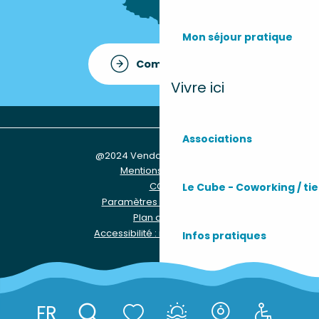
Mon séjour pratique
Comment venir ?
Vivre ici
Associations
@2024 Vendays-Montalivet
Mentions légales
CGU
Le Cube - Coworking / tie
Paramètres des Cookies
Plan du site
Accessibilité : non conforme
Infos pratiques
Les services
FR
Réserver