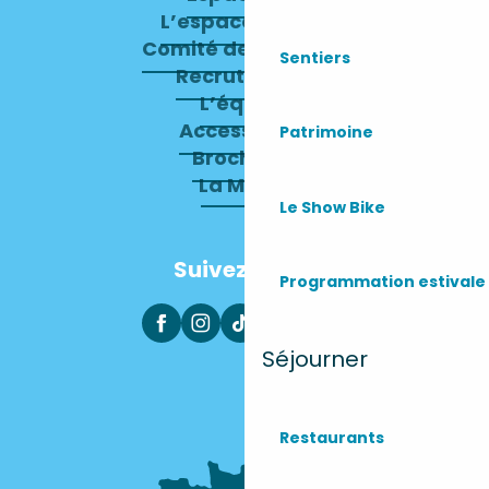
L’espace presse
Comité de direction
Sentiers
Recrutement
L’équipe
Accessibilité
Patrimoine
Brochures
La Mairie
Le Show Bike
Suivez-nous
Programmation estivale
Séjourner
Restaurants