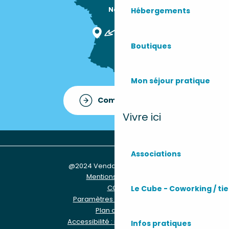
Nous sommes

Hébergements
ici !
Boutiques
Mon séjour pratique
Comment venir ?
Vivre ici
Associations
@2024 Vendays-Montalivet
Mentions légales
CGU
Le Cube - Coworking / tie
Paramètres des Cookies
Plan du site
Accessibilité : non conforme
Infos pratiques