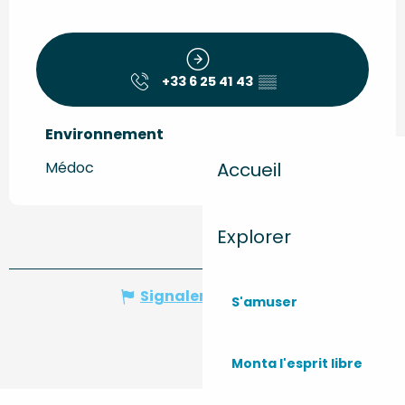
+33 6 25 41 43
▒▒
Environnement
Environnement
Accueil
Médoc
Explorer
Signaler une erreur
S'amuser
Monta l'esprit libre