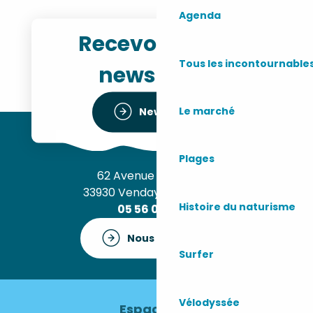
Agenda
Recevoir notre
Tous les incontournable
newsletter
Le marché
Newsletter
Plages
62 Avenue de l’Océan
33930 Vendays-Montalivet
Histoire du naturisme
05 56 09 30 12
Nous contacter
Surfer
Vélodyssée
Espace pro