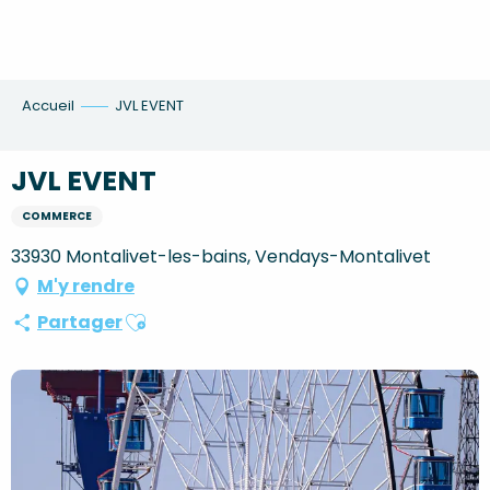
Aller
au
contenu
principal
Accueil
JVL EVENT
JVL EVENT
COMMERCE
33930 Montalivet-les-bains, Vendays-Montalivet
M'y rendre
Ajouter aux favoris
Partager