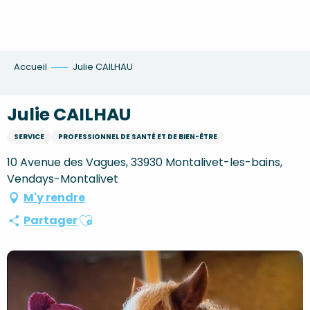
Aller
au
contenu
principal
Accueil
Julie CAILHAU
Julie CAILHAU
SERVICE
PROFESSIONNEL DE SANTÉ ET DE BIEN-ÊTRE
10 Avenue des Vagues, 33930 Montalivet-les-bains,
Vendays-Montalivet
M'y rendre
Ajouter aux favoris
Partager