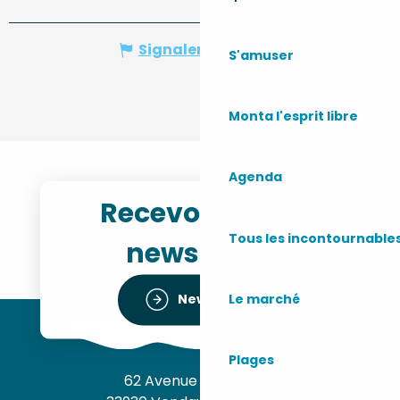
Signaler une erreur
S'amuser
Monta l'esprit libre
Agenda
Recevoir notre
Tous les incontournable
newsletter
Le marché
Newsletter
Plages
62 Avenue de l’Océan