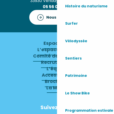
33930 Vendays-Montalivet
Histoire du naturisme
05 56 09 30 12
Nous contacter
Surfer
Vélodyssée
Espace pro
L’espace presse
Comité de direction
Sentiers
Recrutement
L’équipe
Accessibilité
Patrimoine
Brochures
La Mairie
Le Show Bike
Suivez-nous
Programmation estivale