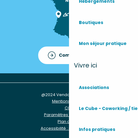
Nous sommes

Hébergements
ici !
Boutiques
Mon séjour pratique
Comment venir ?
Vivre ici
Associations
@2024 Vendays-Montalivet
Mentions légales
CGU
Le Cube - Coworking / tie
Paramètres des Cookies
Plan du site
Accessibilité : non conforme
Infos pratiques