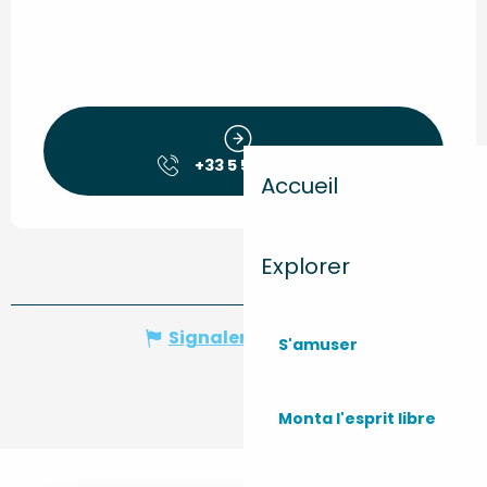
+33 5 56 41 70
▒▒
Accueil
Explorer
Signaler une erreur
S'amuser
Monta l'esprit libre