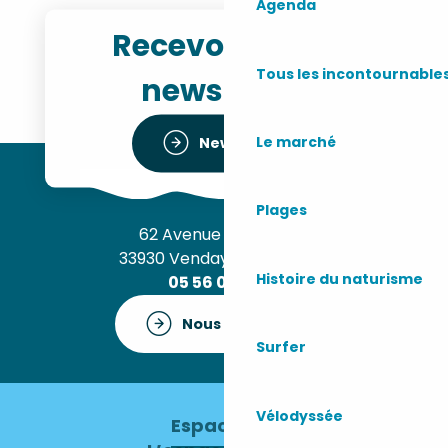
Agenda
Recevoir notre
Tous les incontournable
newsletter
Le marché
Newsletter
Plages
62 Avenue de l’Océan
33930 Vendays-Montalivet
Histoire du naturisme
05 56 09 30 12
Nous contacter
Surfer
Vélodyssée
Espace pro