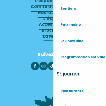
L’espace presse
Comité de direction
Sentiers
Recrutement
L’équipe
Accessibilité
Patrimoine
Brochures
La Mairie
Le Show Bike
Suivez-nous
Programmation estivale
Séjourner
Restaurants