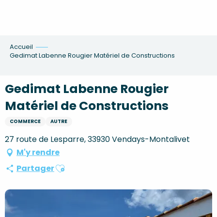
Aller
au
contenu
principal
Accueil
Gedimat Labenne Rougier Matériel de Constructions
Gedimat Labenne Rougier
Matériel de Constructions
COMMERCE
AUTRE
27 route de Lesparre, 33930 Vendays-Montalivet
M'y rendre
Ajouter aux favoris
Partager