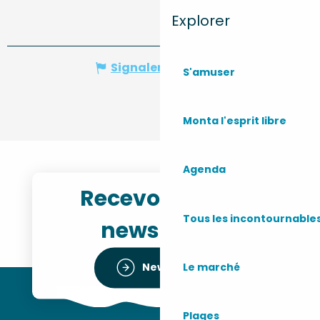
Explorer
Signaler une erreur
S'amuser
Monta l'esprit libre
Agenda
Recevoir notre
Tous les incontournable
newsletter
Le marché
Newsletter
Plages