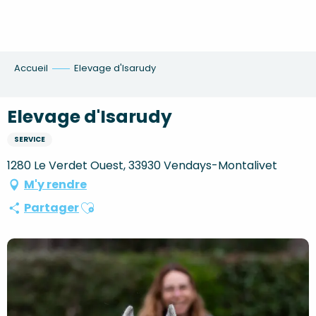
Aller
au
contenu
principal
Accueil
Elevage d'Isarudy
Elevage d'Isarudy
SERVICE
1280 Le Verdet Ouest, 33930 Vendays-Montalivet
M'y rendre
Ajouter aux favoris
Partager