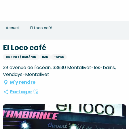
Aller
au
contenu
principal
Accueil
El Loco café
El Loco café
BISTROT / BAR À VIN
BAR
TAPAS
38 avenue de l'océan, 33930 Montalivet-les-bains,
Vendays-Montalivet
M'y rendre
Ajouter aux favoris
Partager