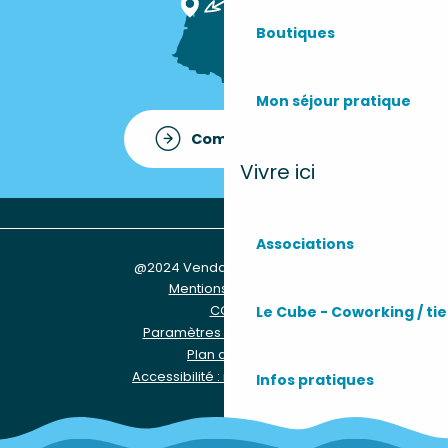
Boutiques
Mon séjour pratique
Comment venir ?
Vivre ici
Associations
@2024 Vendays-Montalivet
Mentions légales
CGU
Le Cube - Coworking / tie
Paramètres des Cookies
Plan du site
Accessibilité : non conforme
Infos pratiques