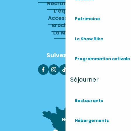
Recrutement
L’équipe
Accessibilité
Patrimoine
Brochures
La Mairie
Le Show Bike
Suivez-nous
Programmation estivale
Séjourner
Restaurants
Nous sommes

Hébergements
ici !