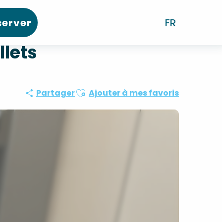
server
FR
llets
Ajouter aux favoris
Partager
Ajouter à mes favoris