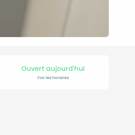
Ouverture et coordon
Ouvert aujourd'hui
Voir les horaires