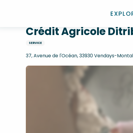
Aller
Accueil
Crédit Agricole Ditributeur automatique de 
au
EXPLO
contenu
principal
Crédit Agricole Ditr
SERVICE
37, Avenue de l'Océan, 33930 Vendays-Montal