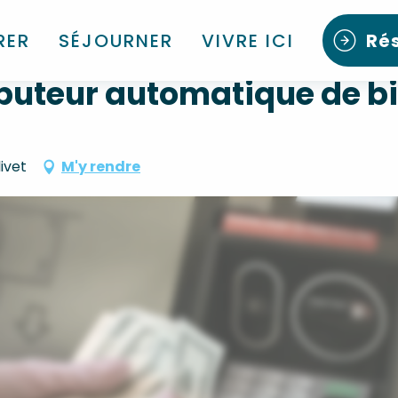
billets
RER
SÉJOURNER
VIVRE ICI
Ré
ibuteur automatique de bi
ivet
M'y rendre