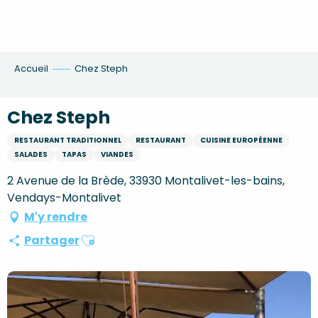
Aller
au
contenu
principal
Accueil
Chez Steph
Chez Steph
RESTAURANT TRADITIONNEL
RESTAURANT
CUISINE EUROPÉENNE
SALADES
TAPAS
VIANDES
2 Avenue de la Brède, 33930 Montalivet-les-bains,
Vendays-Montalivet
M'y rendre
Ajouter aux favoris
Partager