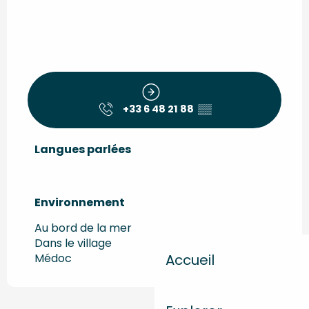
+33 6 48 21 88
▒▒
Langues parlées
Langues parlées
Environnement
Environnement
Au bord de la mer
Dans le village
Accueil
Médoc