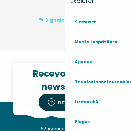
Explorer
Signaler une erreur
S'amuser
Monta l'esprit libre
Agenda
Recevoir notre
Tous les incontournable
newsletter
Le marché
Newsletter
Plages
62 Avenue de l’Océan