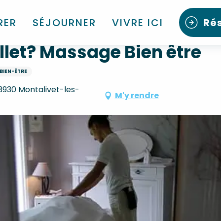
re
RER
SÉJOURNER
VIVRE ICI
Ré
let? Massage Bien être
BIEN-ÊTRE
3930 Montalivet-les-
M'y rendre