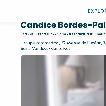
Aller
Accueil
Candice Bordes-Paillet? Massage Bien êt
au
EXPLO
contenu
principal
Candice Bordes-Pail
SERVICE
PROFESSIONNEL DE SANTÉ ET DE BIEN-ÊTRE
SOINS 
Groupe Paramedical, 27 Avenue de l'Océan, 3
bains, Vendays-Montalivet