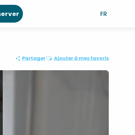
server
FR
Ajouter aux favoris
Partager
Ajouter à mes favoris