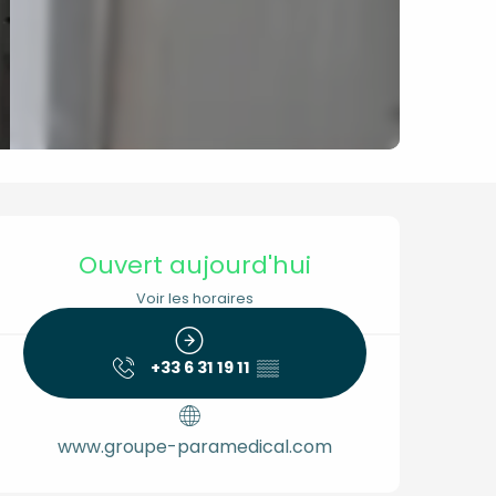
Ouverture et coordon
Ouvert aujourd'hui
Voir les horaires
+33 6 31 19 11
▒▒
www.groupe-paramedical.com