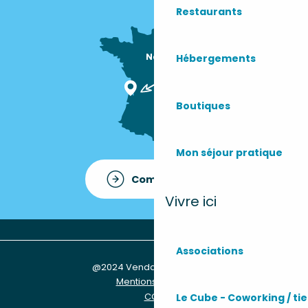
Restaurants
Nous sommes

Hébergements
ici !
Boutiques
Mon séjour pratique
Comment venir ?
Vivre ici
Associations
@2024 Vendays-Montalivet
Mentions légales
CGU
Le Cube - Coworking / tie