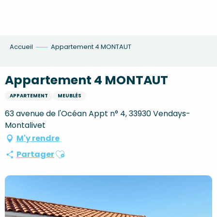
Aller
au
contenu
principal
Accueil
Appartement 4 MONTAUT
Appartement 4 MONTAUT
APPARTEMENT
MEUBLÉS
63 avenue de l'Océan Appt n° 4, 33930 Vendays-
Montalivet
M'y rendre
Ajouter aux favoris
Partager