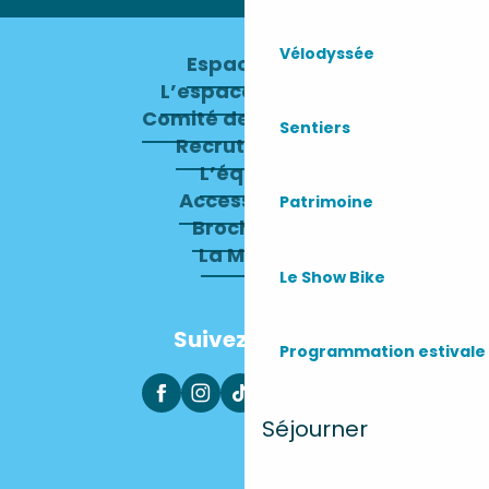
Vélodyssée
Espace pro
L’espace presse
Comité de direction
Sentiers
Recrutement
L’équipe
Accessibilité
Patrimoine
Brochures
La Mairie
Le Show Bike
Suivez-nous
Programmation estivale
Séjourner