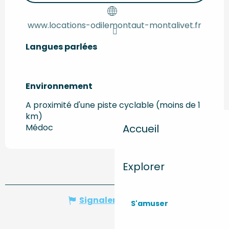
www.locations-odilemontaut-montalivet.fr
Langues parlées
Langues parlées
Environnement
Environnement
A proximité d'une piste cyclable (moins de 1
km)
Accueil
Médoc
Explorer
Signaler une erreur
S'amuser