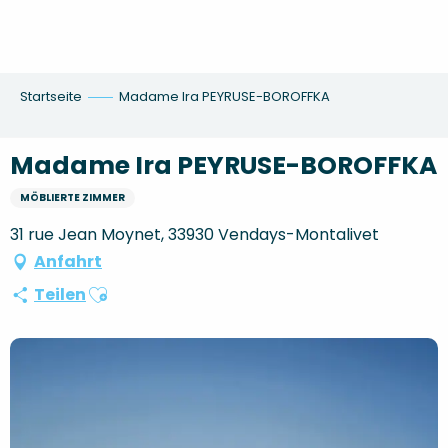
Aller
au
contenu
principal
Startseite
Madame Ira PEYRUSE-BOROFFKA
Madame Ira PEYRUSE-BOROFFKA
MÖBLIERTE ZIMMER
31 rue Jean Moynet, 33930 Vendays-Montalivet
Anfahrt
Ajouter aux favoris
Teilen