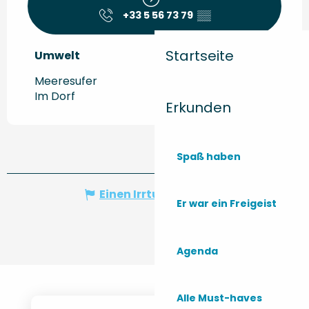
+33 5 56 73 79
▒▒
Startseite
Umwelt
Umwelt
Meeresufer
Im Dorf
Erkunden
Spaß haben
Einen Irrtum angeben
Er war ein Freigeist
Agenda
Alle Must-haves