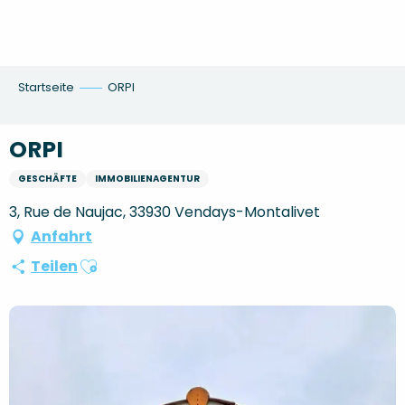
Aller
au
contenu
principal
Startseite
ORPI
ORPI
GESCHÄFTE
IMMOBILIENAGENTUR
3, Rue de Naujac, 33930 Vendays-Montalivet
Anfahrt
Ajouter aux favoris
Teilen